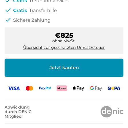
check
Gratis
Treuhandservice
check
Gratis
Transferhilfe
check
Sichere Zahlung
€825
ohne MwSt.
Übersicht zur geschätzten Umsatzsteuer
Jetzt kaufen
Abwicklung
durch DENIC
Mitglied